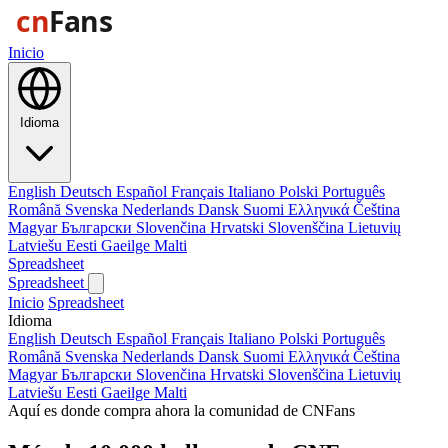
Inicio
Idioma
English
Deutsch
Español
Français
Italiano
Polski
Português
Română
Svenska
Nederlands
Dansk
Suomi
Ελληνικά
Čeština
Magyar
Български
Slovenčina
Hrvatski
Slovenščina
Lietuvių
Latviešu
Eesti
Gaeilge
Malti
Spreadsheet
Spreadsheet
Inicio
Spreadsheet
Idioma
English
Deutsch
Español
Français
Italiano
Polski
Português
Română
Svenska
Nederlands
Dansk
Suomi
Ελληνικά
Čeština
Magyar
Български
Slovenčina
Hrvatski
Slovenščina
Lietuvių
Latviešu
Eesti
Gaeilge
Malti
Aquí es donde compra ahora la comunidad de CNFans