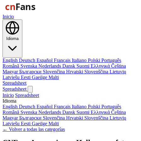
Inicio
Idioma
English
Deutsch
Español
Français
Italiano
Polski
Português
Română
Svenska
Nederlands
Dansk
Suomi
Ελληνικά
Čeština
Magyar
Български
Slovenčina
Hrvatski
Slovenščina
Lietuvių
Latviešu
Eesti
Gaeilge
Malti
Spreadsheet
Spreadsheet
Inicio
Spreadsheet
Idioma
English
Deutsch
Español
Français
Italiano
Polski
Português
Română
Svenska
Nederlands
Dansk
Suomi
Ελληνικά
Čeština
Magyar
Български
Slovenčina
Hrvatski
Slovenščina
Lietuvių
Latviešu
Eesti
Gaeilge
Malti
← Volver a todas las categorías