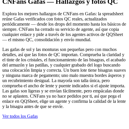
CNFans Gafas — Hallazgos y fotos QC
Explora los mejores hallazgos de CNFans en Gafas: la spreadsheet
reúne Gafas verificados con fotos QC reales, actualizados
periódicamente — desde los drops del momento hasta los básicos de
siempre. CNFans ha cerrado su servicio de agente, así que copia
cualquier enlace y pide a través de los agentes activos de QQSheet
— el mismo QC, consolidación y envío mundial.
Las gafas de sol y las monturas son pequeñas pero con muchos
detalles, así que las fotos de QC importan. Comprueba la claridad y
el tinte de los cristales, el funcionamiento de las bisagras, el acabado
del armazón y las patillas, y cualquier grabado del logo buscando
una colocación limpia y correcta. Un buen lote tiene bisagras suaves
y ninguna marca de pegamento; uno malo muestra bordes ásperos y
un recubrimiento desigual. La mayoría son talla única, pero
comprueba el ancho de lente y puente indicados si el ajuste importa.
Las gafas son ligeras y se envían fácilmente, pero empácalas donde
no se aplasten. CNFans ya no hace pedidos por ti, así que pega el
enlace en QQSheet, elige un agente y confirma la calidad de la lente
y la bisagra antes de que se envíe.
Ver todos los Gafas