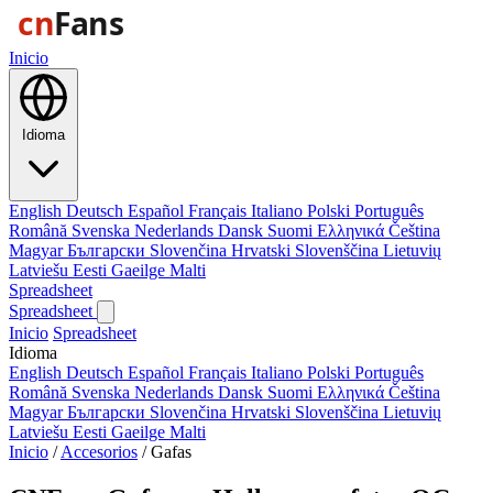
Inicio
Idioma
English
Deutsch
Español
Français
Italiano
Polski
Português
Română
Svenska
Nederlands
Dansk
Suomi
Ελληνικά
Čeština
Magyar
Български
Slovenčina
Hrvatski
Slovenščina
Lietuvių
Latviešu
Eesti
Gaeilge
Malti
Spreadsheet
Spreadsheet
Inicio
Spreadsheet
Idioma
English
Deutsch
Español
Français
Italiano
Polski
Português
Română
Svenska
Nederlands
Dansk
Suomi
Ελληνικά
Čeština
Magyar
Български
Slovenčina
Hrvatski
Slovenščina
Lietuvių
Latviešu
Eesti
Gaeilge
Malti
Inicio
/
Accesorios
/
Gafas