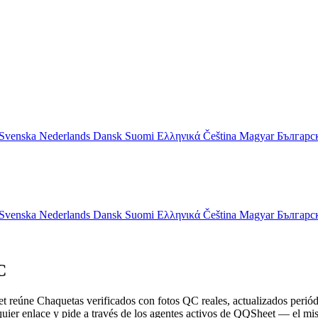
Svenska
Nederlands
Dansk
Suomi
Ελληνικά
Čeština
Magyar
Българ
Svenska
Nederlands
Dansk
Suomi
Ελληνικά
Čeština
Magyar
Българ
C
t reúne Chaquetas verificados con fotos QC reales, actualizados perió
lquier enlace y pide a través de los agentes activos de QQSheet — el 