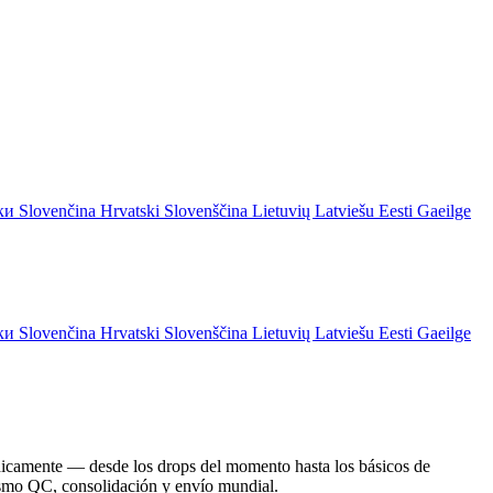
ски
Slovenčina
Hrvatski
Slovenščina
Lietuvių
Latviešu
Eesti
Gaeilge
ски
Slovenčina
Hrvatski
Slovenščina
Lietuvių
Latviešu
Eesti
Gaeilge
dicamente — desde los drops del momento hasta los básicos de
mismo QC, consolidación y envío mundial.