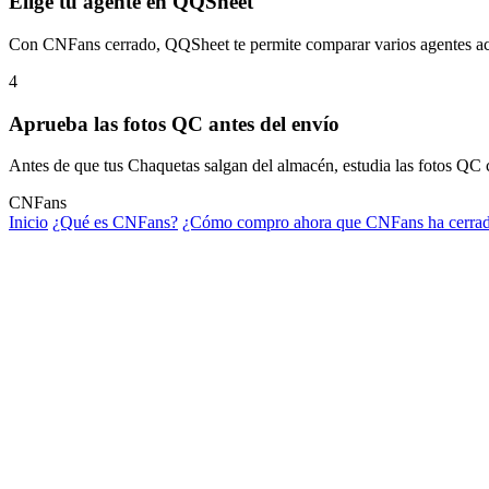
Elige tu agente en QQSheet
Con CNFans cerrado, QQSheet te permite comparar varios agentes activo
4
Aprueba las fotos QC antes del envío
Antes de que tus Chaquetas salgan del almacén, estudia las fotos QC 
CNFans
Inicio
¿Qué es CNFans?
¿Cómo compro ahora que CNFans ha cerra