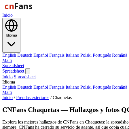
Inicio
Idioma
English
Deutsch
Español
Français
Italiano
Polski
Português
Română
Malti
Spreadsheet
Spreadsheet
Inicio
Spreadsheet
Idioma
English
Deutsch
Español
Français
Italiano
Polski
Português
Română
Malti
Inicio
/
Prendas exteriores
/
Chaquetas
CNFans Chaquetas — Hallazgos y fotos Q
Explora los mejores hallazgos de CNFans en Chaquetas: la spreadshee
siempre. CNFans ha cerrado su servicio de agente, así que copia cua