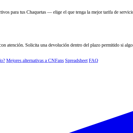
s para tus Chaquetas — elige el que tenga la mejor tarifa de servicio 
con atención. Solicita una devolución dentro del plazo permitido si al
do?
Mejores alternativas a CNFans
Spreadsheet
FAQ