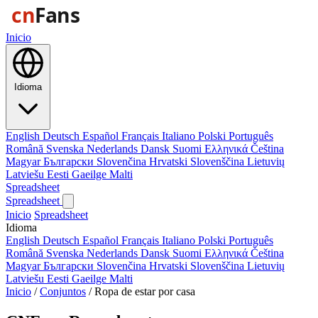
Inicio
Idioma
English
Deutsch
Español
Français
Italiano
Polski
Português
Română
Svenska
Nederlands
Dansk
Suomi
Ελληνικά
Čeština
Magyar
Български
Slovenčina
Hrvatski
Slovenščina
Lietuvių
Latviešu
Eesti
Gaeilge
Malti
Spreadsheet
Spreadsheet
Inicio
Spreadsheet
Idioma
English
Deutsch
Español
Français
Italiano
Polski
Português
Română
Svenska
Nederlands
Dansk
Suomi
Ελληνικά
Čeština
Magyar
Български
Slovenčina
Hrvatski
Slovenščina
Lietuvių
Latviešu
Eesti
Gaeilge
Malti
Inicio
/
Conjuntos
/
Ropa de estar por casa